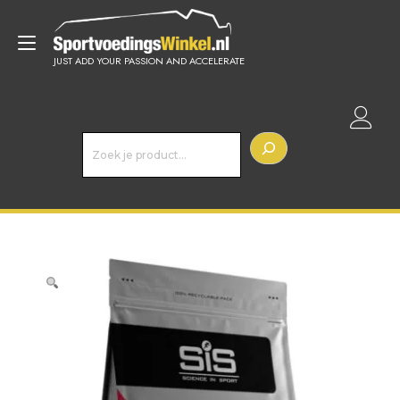
Doorgaan
naar
Toggle
inhoud
JUST ADD YOUR PASSION AND ACCELERATE
navigatie
Z
o
e
k
e
n