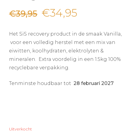
Oorspronkelijke
Huidige
€
34,95
€
39,95
prijs
prijs
Het SiS recovery product in de smaak Vanilla,
was:
is:
voor een volledig herstel met een mix van
eiwitten, koolhydraten, elektrolyten &
€39,95.
€34,95.
mineralen. Extra voordelig in een 1.5kg 100%
recyclebare verpakking.
Tenminste houdbaar tot
28 februari 2027
Uitverkocht