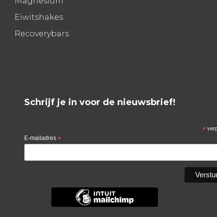
Magnesium
Eiwitshakes
Recoverybars
Schrijf je in voor de nieuwsbrief!
*
verp
E-mailadres
*