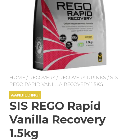
HOME
/
RECOVERY
/
RECOVERY DRINKS
/ SIS
REGO RAPID VANILLA RECOVERY 1.5KG
AANBIEDING!
SIS REGO Rapid
Vanilla Recovery
1.5kg