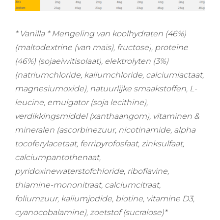
* Vanilla * Mengeling van koolhydraten (46%)
(maltodextrine (van maïs), fructose), proteïne
(46%) (sojaeiwitisolaat), elektrolyten (3%)
(natriumchloride, kaliumchloride, calciumlactaat,
magnesiumoxide), natuurlijke smaakstoffen, L-
leucine, emulgator (soja lecithine),
verdikkingsmiddel (xanthaangom), vitaminen &
mineralen (ascorbinezuur, nicotinamide, alpha
tocoferylacetaat, ferripyrofosfaat, zinksulfaat,
calciumpantothenaat,
pyridoxinewaterstofchloride, riboflavine,
thiamine-mononitraat, calciumcitraat,
foliumzuur, kaliumjodide, biotine, vitamine D3,
cyanocobalamine), zoetstof (sucralose)*