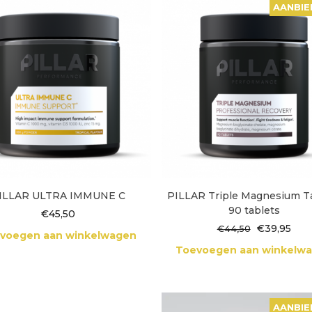
AANBIE
ILLAR ULTRA IMMUNE C
PILLAR Triple Magnesium T
90 tablets
€
45,50
Oorspronke
Hui
€
39,95
€
44,50
voegen aan winkelwagen
prijs
prij
Toevoegen aan winkelw
was:
is:
€44,50.
€39,
AANBIE