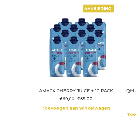
AANBIEDING!
AMACX CHERRY JUICE + 12 PACK
QM 
Oorspronkelijke
Huidige
€
59,00
€
69,00
prijs
prijs
Toevoegen aan winkelwagen
was:
is:
Toe
€69,00.
€59,00.