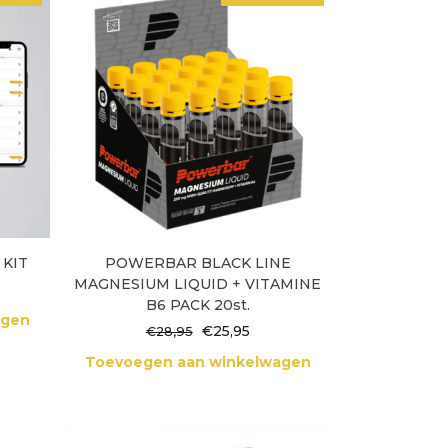
 KIT
POWERBAR BLACK LINE
MAGNESIUM LIQUID + VITAMINE
lijke
idige
B6 PACK 20st.
js
agen
Oorspronkelijke
Huidige
€
25,95
€
28,95
90,00.
prijs
prijs
Toevoegen aan winkelwagen
was:
is:
€28,95.
€25,95.