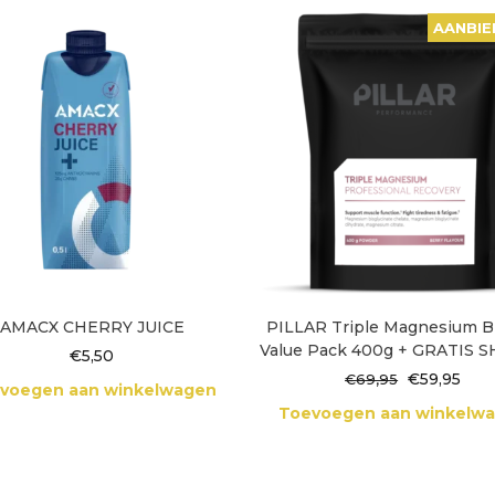
AANBIE
AMACX CHERRY JUICE
PILLAR Triple Magnesium 
Value Pack 400g + GRATIS 
€
5,50
Oorspronke
Hui
€
59,95
€
69,95
voegen aan winkelwagen
prijs
prij
Toevoegen aan winkelw
was:
is:
€69,95.
€59,