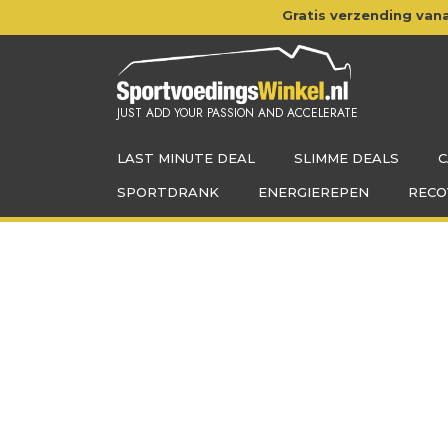
Doorgaan
Gratis verzending vana
naar
inhoud
JUST ADD YOUR PASSION AND ACCELERATE
LAST MINUTE DEAL
SLIMME DEALS
C
SPORTDRANK
ENERGIEREPEN
RECO