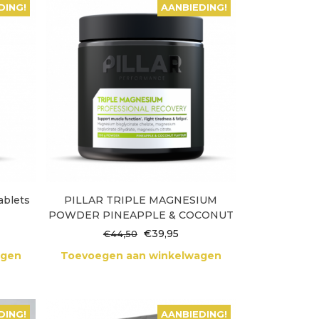
DING!
AANBIEDING!
ablets
PILLAR TRIPLE MAGNESIUM
POWDER PINEAPPLE & COCONUT
lijke
dige
Oorspronkelijke
Huidige
€
39,95
€
44,50
s
prijs
prijs
agen
Toevoegen aan winkelwagen
was:
is:
95.
€44,50.
€39,95.
DING!
AANBIEDING!