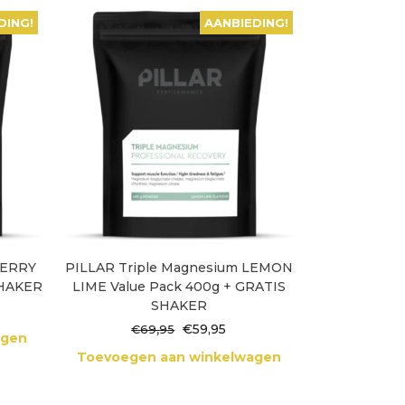
DING!
AANBIEDING!
BERRY
PILLAR Triple Magnesium LEMON
SHAKER
LIME Value Pack 400g + GRATIS
SHAKER
lijke
dige
s
Oorspronkelijke
Huidige
€
59,95
€
69,95
agen
prijs
prijs
Toevoegen aan winkelwagen
95.
was:
is:
€69,95.
€59,95.