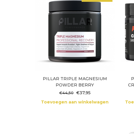
PILLAR TRIPLE MAGNESIUM
POWDER BERRY
C
Oorspronkelijke
Huidige
€
37,95
€
44,50
prijs
prijs
Toevoegen aan winkelwagen
Toe
was:
is:
€44,50.
€37,95.