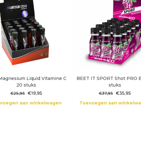
Magnesium Liquid Vitamine C
BEET IT SPORT Shot PRO El
20 stuks
stuks
Oorspronkelijke
Huidige
Oorspronke
Huid
€
19,95
€
35,95
€
25,95
€
37,95
prijs
prijs
prijs
prijs
voegen aan winkelwagen
Toevoegen aan winkelw
was:
is:
was:
is:
€25,95.
€19,95.
€37,95.
€35,