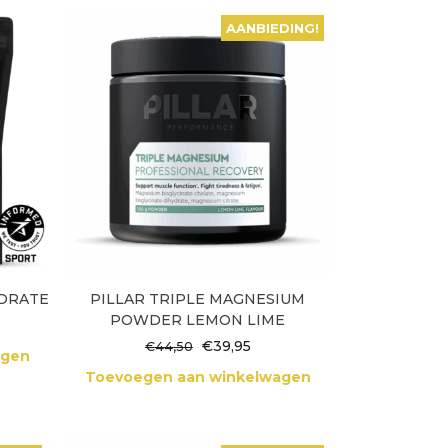
AANBIEDING!
YDRATE
PILLAR TRIPLE MAGNESIUM
POWDER LEMON LIME
Oorspronkelijke
Huidige
€
39,95
€
44,50
agen
prijs
prijs
Toevoegen aan winkelwagen
was:
is:
€44,50.
€39,95.