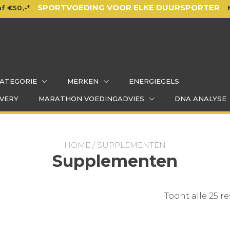
SPORTVOEDING VOOR ELKE DUURSPORTER
f €50,-*
ATEGORIE
MERKEN
ENERGIEGELS
VERY
MARATHON VOEDINGADVIES
DNA ANALYSE
HOME
/ SUPPLEMENTEN
Supplementen
Toont alle 25 r