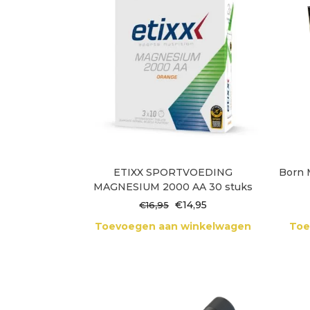
ETIXX SPORTVOEDING
Born 
MAGNESIUM 2000 AA 30 stuks
Oorspronkelijke
Huidige
€
14,95
€
16,95
prijs
prijs
Toevoegen aan winkelwagen
Toe
was:
is:
€16,95.
€14,95.