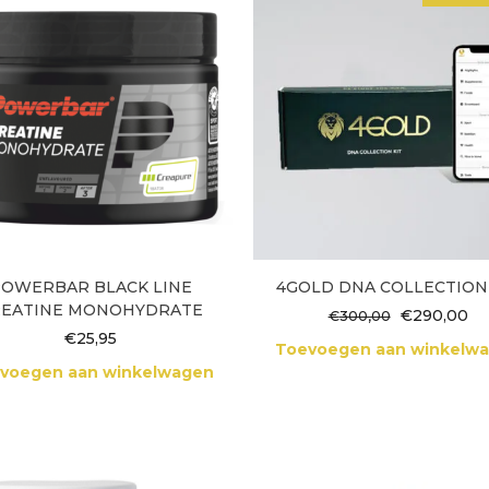
POWERBAR BLACK LINE
4GOLD DNA COLLECTION
REATINE MONOHYDRATE
Oorspronke
Hu
€
290,00
€
300,00
prijs
pri
€
25,95
Toevoegen aan winkelw
was:
is:
voegen aan winkelwagen
€300,00.
€2