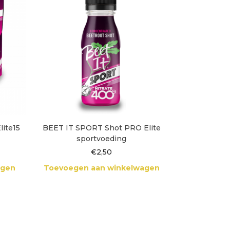
ite15
BEET IT SPORT Shot PRO Elite
sportvoeding
lijke
ige
€
2,50
agen
Toevoegen aan winkelwagen
95.