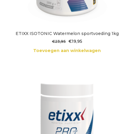
ETIXX ISOTONIC Watermelon sportvoeding 1kg
Oorspronkelijke
Huidige
€
19,95
€
23,95
prijs
prijs
Toevoegen aan winkelwagen
was:
is:
€23,95.
€19,95.