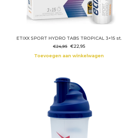
ETIXX SPORT HYDRO TABS TROPICAL 3×15 st.
Oorspronkelijke
Huidige
€
22,95
€
24,95
prijs
prijs
Toevoegen aan winkelwagen
was:
is:
€24,95.
€22,95.