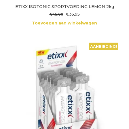
ETIXX ISOTONIC SPORTVOEDING LEMON 2kg
Oorspronkelijke
Huidige
€
35,95
€
45,00
prijs
prijs
Toevoegen aan winkelwagen
was:
is:
€45,00.
€35,95.
AANBIEDING!