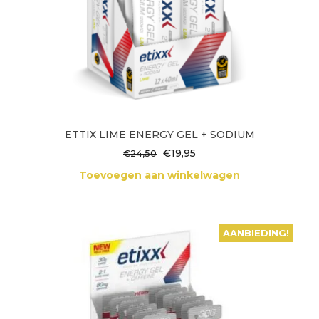
ETTIX LIME ENERGY GEL + SODIUM
Oorspronkelijke
Huidige
€
19,95
€
24,50
prijs
prijs
Toevoegen aan winkelwagen
was:
is:
€24,50.
€19,95.
AANBIEDING!