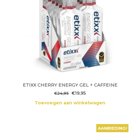
ETIXX CHERRY ENERGY GEL + CAFFEINE
Oorspronkelijke
Huidige
€
19,95
€
24,95
prijs
prijs
Toevoegen aan winkelwagen
was:
is:
€24,95.
€19,95.
AANBIEDING!