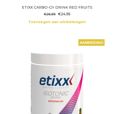
ETIXX CARBO-GY DRINK RED FRUITS
Oorspronkelijke
Huidige
€
24,95
€
26,95
prijs
prijs
Toevoegen aan winkelwagen
was:
is:
€26,95.
€24,95.
AANBIEDING!