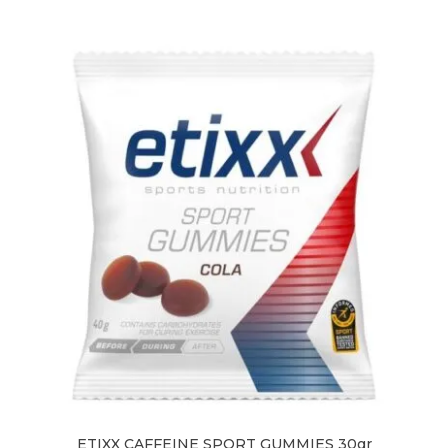
€24,50.
€19,95.
ETIXX CAFFEINE SPORT GUMMIES 30gr