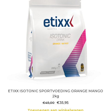
ETIXX ISOTONIC SPORTVOEDING ORANGE MANGO
2kg
Oorspronkelijke
Huidige
€
35,95
€
45,00
prijs
prijs
Toevoegen aan winkelwagen