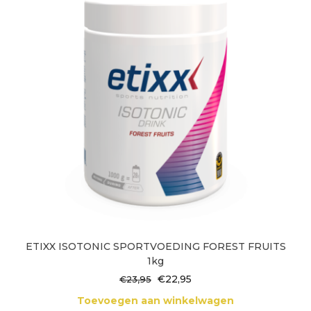
ETIXX ISOTONIC SPORTVOEDING FOREST FRUITS
1kg
Oorspronkelijke
Huidige
€
22,95
€
23,95
prijs
prijs
Toevoegen aan winkelwagen
was:
is: