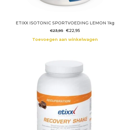
ETIXX ISOTONIC SPORTVOEDING LEMON 1kg
Oorspronkelijke
Huidige
€
22,95
€
23,95
prijs
prijs
Toevoegen aan winkelwagen
was:
is:
€23,95.
€22,95.