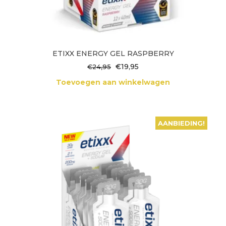
ETIXX ENERGY GEL RASPBERRY
Oorspronkelijke
Huidige
€
19,95
€
24,95
prijs
prijs
Toevoegen aan winkelwagen
was:
is:
€24,95.
€19,95.
AANBIEDING!