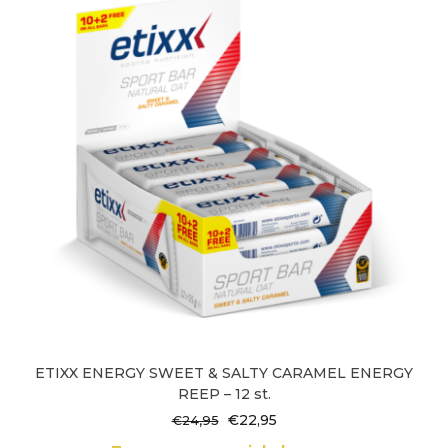
ETIXX ENERGY SWEET & SALTY CARAMEL ENERGY
REEP – 12 st.
Oorspronkelijke
Huidige
€
22,95
€
24,95
prijs
prijs