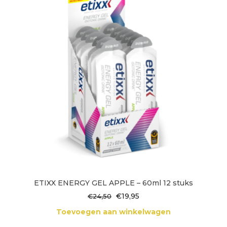
ETIXX ENERGY GEL APPLE – 60ml 12 stuks
Oorspronkelijke
Huidige
€
19,95
€
24,50
prijs
prijs
Toevoegen aan winkelwagen
was:
is: