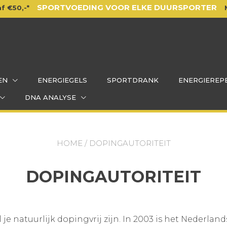
SPORTVOEDING VOOR ELKE DUURSPORTER
f €50,-*
EN
ENERGIEGELS
SPORTDRANK
ENERGIEREP
DNA ANALYSE
HOME
/ DOPINGAUTORITEIT
DOPINGAUTORITEIT
 je natuurlijk dopingvrij zijn. In 2003 is het Nederla