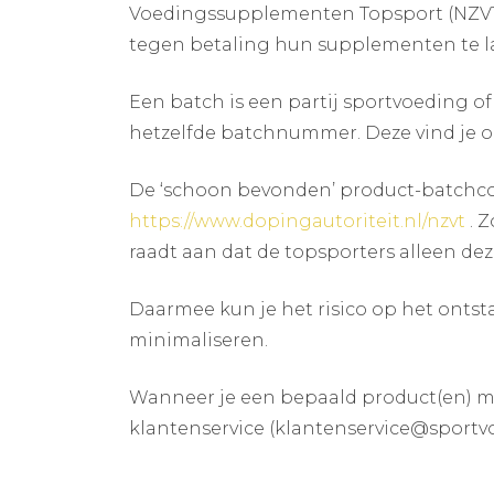
Voedingssupplementen Topsport (NZVT
tegen betaling hun supplementen te la
Een batch is een partij sportvoeding o
hetzelfde batchnummer. Deze vind je op
De ‘schoon bevonden’ product-batchcomb
https://www.dopingautoriteit.nl/nzvt
. 
raadt aan dat de topsporters alleen d
Daarmee kun je het risico op het onts
minimaliseren.
Wanneer je een bepaald product(en) m
klantenservice (klantenservice@sportv