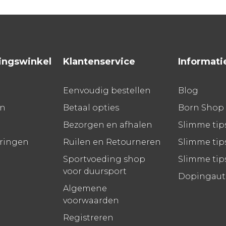
ingswinkel
Klantenservice
Informati
Eenvoudig bestellen
Blog
en
Betaal opties
Born Shop
Bezorgen en afhalen
Slimme tip
aringen
Ruilen en Retourneren
Slimme tips
Sportvoeding shop
Slimme tip
voor duursport
Dopingauto
Algemene
voorwaarden
Registreren