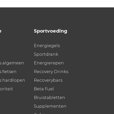
e
Sportvoeding
Energiegels
Sportdrank
s algemeen
Energierepen
 fietsen
Recovery Drinks
s hardlopen
Recoverybars
riteit
Beta Fuel
Bruistabletten
Supplementen