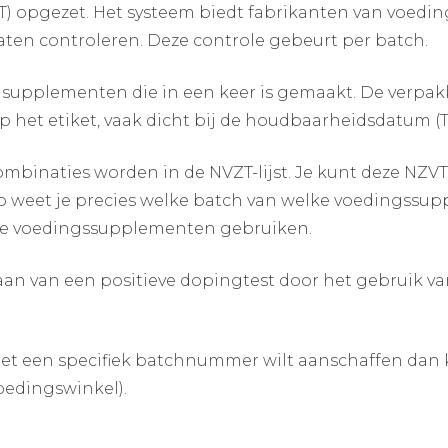
) opgezet. Het systeem biedt fabrikanten van voed
ten controleren. Deze controle gebeurt per batch.
f supplementen die in een keer is gemaakt. De verpakk
 het etiket, vaak dicht bij de houdbaarheidsdatum (
inaties worden in de NVZT-lijst. Je kunt deze NZVT-l
Zo weet je precies welke batch van welke voedingssu
eze voedingssupplementen gebruiken.
taan van een positieve dopingtest door het gebruik
et een specifiek batchnummer wilt aanschaffen dan
oedingswinkel).