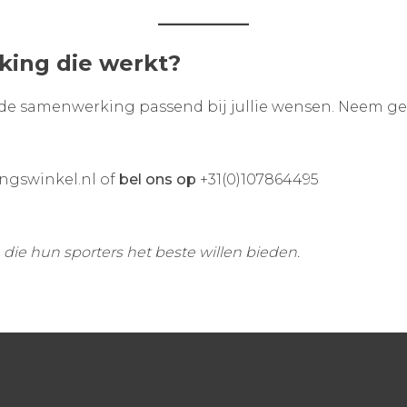
king die werkt?
n de samenwerking passend bij jullie wensen. Neem ger
ngswinkel.nl of
bel ons op
+31(0)107864495
 die hun sporters het beste willen bieden.