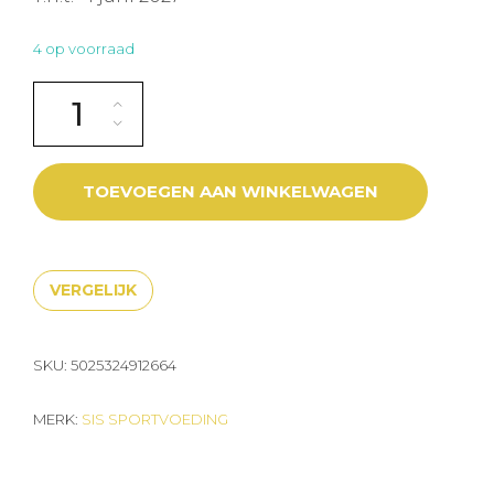
4 op voorraad
SIS BETA FUEL RECOVERY VANILLE 1.5KG aantal
TOEVOEGEN AAN WINKELWAGEN
VERGELIJK
SKU:
5025324912664
MERK:
SIS SPORTVOEDING