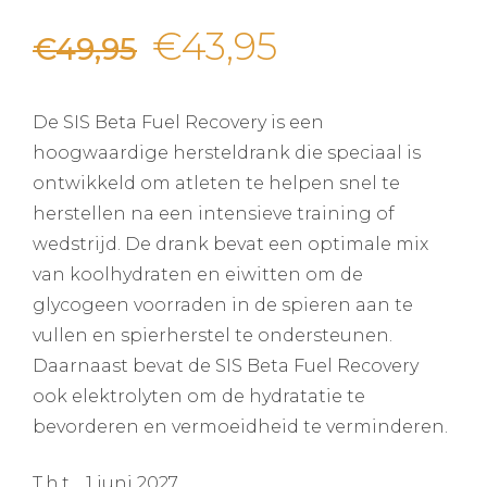
Oorspronkelijke
Huidige
€
43,95
€
49,95
prijs
prijs
De SIS Beta Fuel Recovery is een
was:
is:
hoogwaardige hersteldrank die speciaal is
ontwikkeld om atleten te helpen snel te
€49,95.
€43,95.
herstellen na een intensieve training of
wedstrijd. De drank bevat een optimale mix
van koolhydraten en eiwitten om de
glycogeen voorraden in de spieren aan te
vullen en spierherstel te ondersteunen.
Daarnaast bevat de SIS Beta Fuel Recovery
ook elektrolyten om de hydratatie te
bevorderen en vermoeidheid te verminderen.
T.h.t. 1 juni 2027