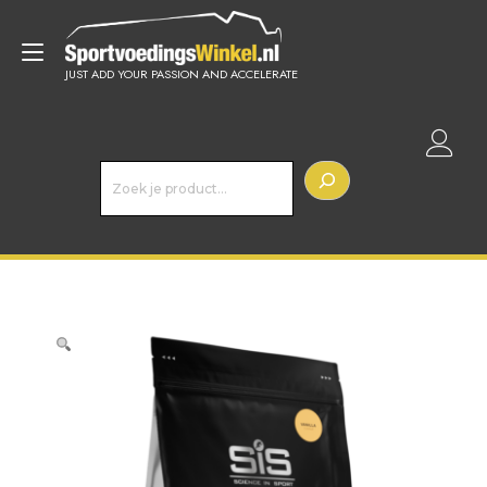
Doorgaan
naar
Toggle
inhoud
JUST ADD YOUR PASSION AND ACCELERATE
navigatie
Z
o
e
k
e
n