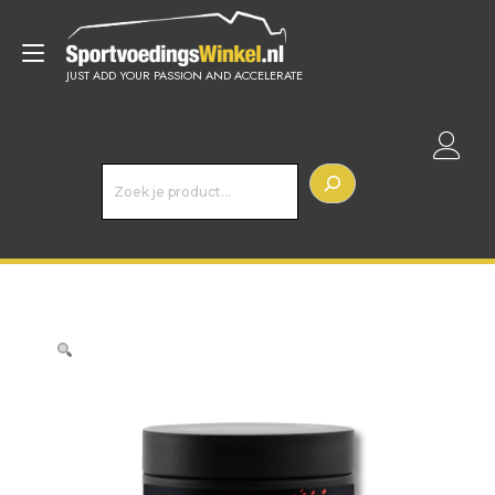
Doorgaan
naar
Toggle
inhoud
JUST ADD YOUR PASSION AND ACCELERATE
navigatie
Z
o
e
k
e
n