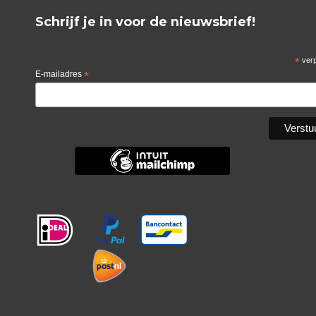
Schrijf je in voor de nieuwsbrief!
*
verp
E-mailadres
*