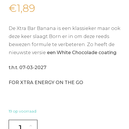
€
1,89
De Xtra Bar Banana is een klassieker maar ook
deze keer slaagt Born er in om deze reeds
bewezen formule te verbeteren. Zo heeft de
nieuwste versie
een White Chocolade coating
.
t.h.t. 07-03-2027
FOR XTRA ENERGY ON THE GO
19 op voorraad
BORN Xtra Bar Banana Boost aantal