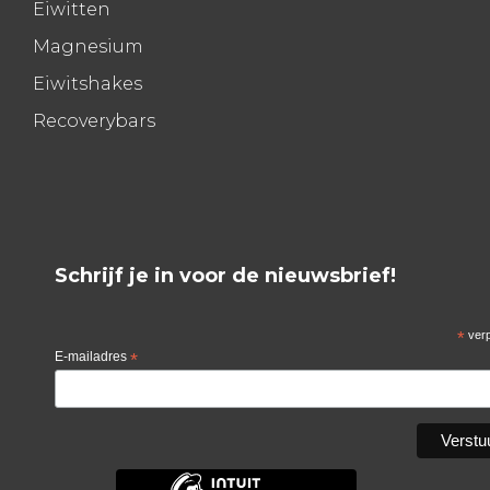
Eiwitten
Magnesium
Eiwitshakes
Recoverybars
Schrijf je in voor de nieuwsbrief!
*
verp
E-mailadres
*