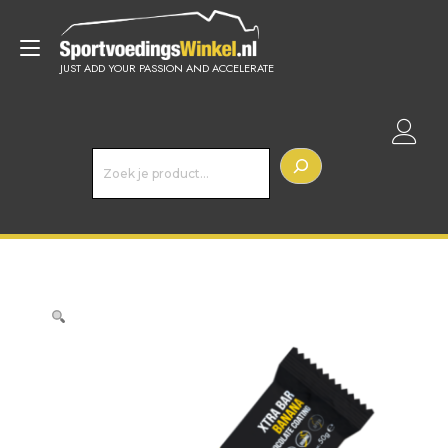
Doorgaan
naar
Toggle
inhoud
JUST ADD YOUR PASSION AND ACCELERATE
navigatie
Z
o
e
k
e
n