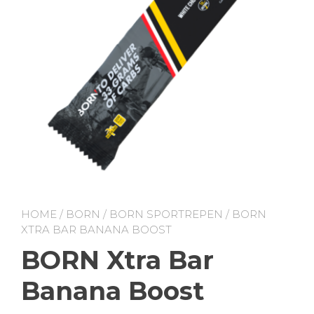
HOME
/
BORN
/
BORN SPORTREPEN
/ BORN
XTRA BAR BANANA BOOST
BORN Xtra Bar
Banana Boost