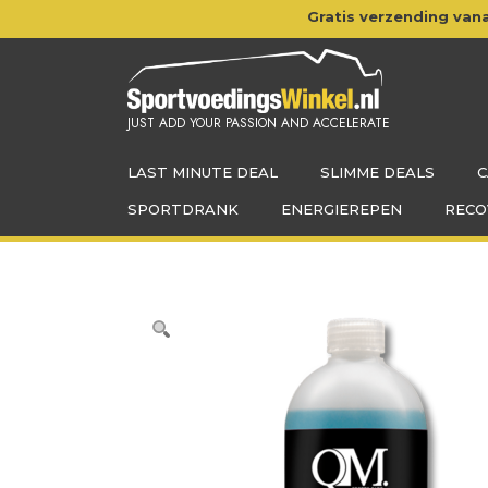
Doorgaan
Gratis verzending vana
naar
inhoud
JUST ADD YOUR PASSION AND ACCELERATE
LAST MINUTE DEAL
SLIMME DEALS
C
SPORTDRANK
ENERGIEREPEN
RECO