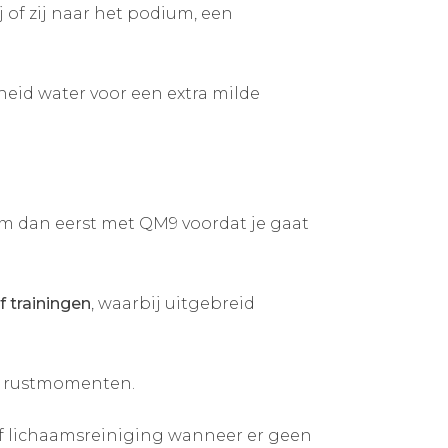
j of zij naar het podium, een
eid water voor een extra milde
am dan eerst met QM9 voordat je gaat
f trainingen
, waarbij uitgebreid
e rustmomenten.
 of lichaamsreiniging wanneer er geen