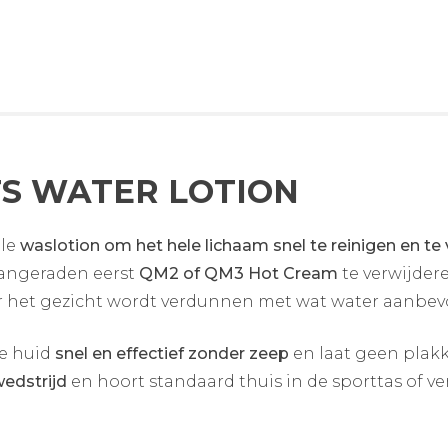
TS WATER LOTION
ale
waslotion om het hele lichaam snel te reinigen en te 
aangeraden eerst
QM2 of QM3 Hot Cream
te verwijder
r het gezicht wordt verdunnen met wat water aanbev
de huid
snel en effectief zonder zeep
en laat geen plakk
wedstrijd
en hoort standaard thuis in de sporttas of ve