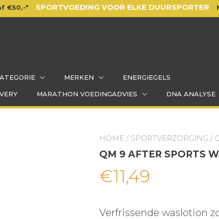
SPORTVOEDING VOOR ELKE DUURSPORTER
f €50,-*
ATEGORIE
MERKEN
ENERGIEGELS
VERY
MARATHON VOEDINGADVIES
DNA ANALYSE
HOME
/
SPORTVERZORGING
/ 
QM 9 AFTER SPORTS 
€
11,49
Verfrissende waslotion z