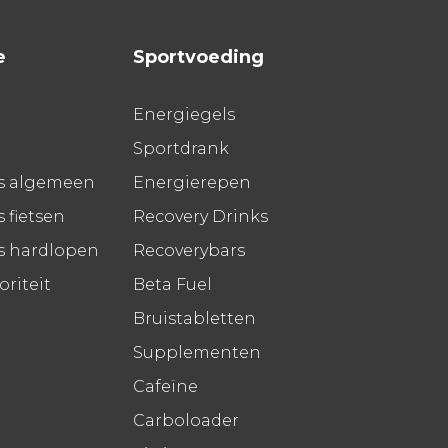
e
Sportvoeding
Energiegels
Sportdrank
s algemeen
Energierepen
 fietsen
Recovery Drinks
s hardlopen
Recoverybars
riteit
Beta Fuel
Bruistabletten
Supplementen
Cafeïne
Carboloader