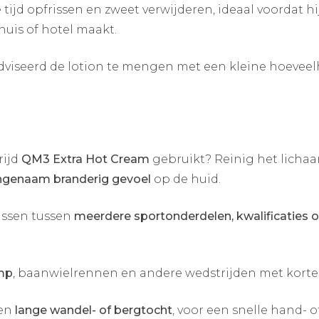
e tijd opfrissen en zweet verwijderen, ideaal voordat hi
uis of hotel maakt.
dviseerd de lotion te mengen met een kleine hoeveelh
rijd
QM3 Extra Hot Cream
gebruikt? Reinig het licha
genaam branderig gevoel
op de huid.
rissen tussen
meerdere sportonderdelen, kwalificaties o
mp
, baanwielrennen en andere wedstrijden met kort
een
lange wandel- of bergtocht
, voor een snelle hand-