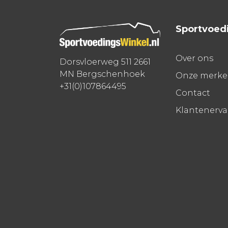
Sportvoed
Over ons
Dorsvloerweg 511 2661
MN Bergschenhoek
Onze merk
+31(0)107864495
Contact
Klantenerv