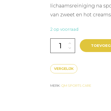
lichaamsreiniging na spo
van zweet en hot creams
2 op voorraad
QM 9 AFTER SPORTS WATER L
TOEVOEG
VERGELIJK
MERK:
QM SPORTS CARE