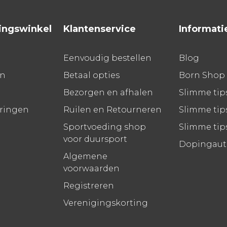
ingswinkel
Klantenservice
Informati
Eenvoudig bestellen
Blog
en
Betaal opties
Born Shop
Bezorgen en afhalen
Slimme tip
aringen
Ruilen en Retourneren
Slimme tips
Sportvoeding shop
Slimme tip
voor duursport
Dopingauto
Algemene
voorwaarden
Registreren
Verenigingskorting