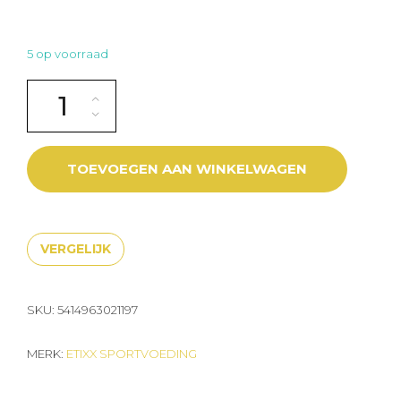
5 op voorraad
ETIXX ISOTONIC Orange Mango sportvoeding 1kg aantal
TOEVOEGEN AAN WINKELWAGEN
VERGELIJK
SKU:
5414963021197
MERK:
ETIXX SPORTVOEDING