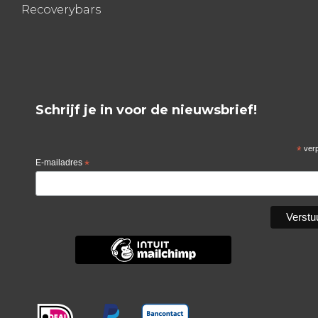
Recoverybars
Schrijf je in voor de nieuwsbrief!
*
verp
E-mailadres
*