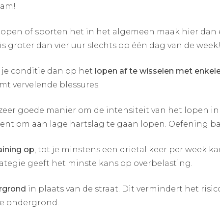
aam!
lopen of sporten het in het algemeen maak hier dan
 is groter dan vier uur slechts op één dag van de week
je conditie dan op het
lopen af te wisselen met enke
mt vervelende blessures.
 zeer goede manier om de intensiteit van het lopen i
dent om aan lage hartslag te gaan lopen. Oefening ba
aining op
, tot je minstens een drietal keer per week ka
rategie geeft het minste kans op overbelasting.
rgrond
in plaats van de straat. Dit vermindert het risi
hte ondergrond.