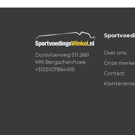
Sportvoed
Over ons
Dorsvloerweg 511 2661
MN Bergschenhoek
Onze merk
+31(0)107864495
Contact
Klantenerv