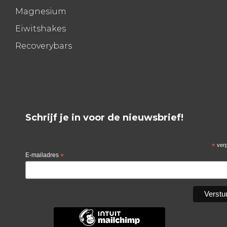
Magnesium
Eiwitshakes
Recoverybars
Schrijf je in voor de nieuwsbrief!
*
verp
E-mailadres
*