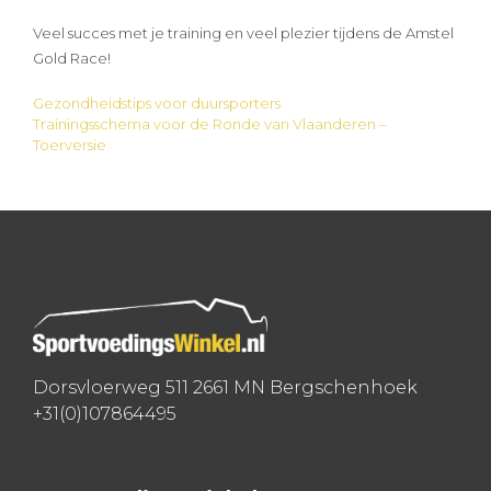
Veel succes met je training en veel plezier tijdens de Amstel
Gold Race!
Gezondheidstips voor duursporters
Bericht
Trainingsschema voor de Ronde van Vlaanderen –
Toerversie
navigatie
Dorsvloerweg 511 2661 MN Bergschenhoek
+31(0)107864495