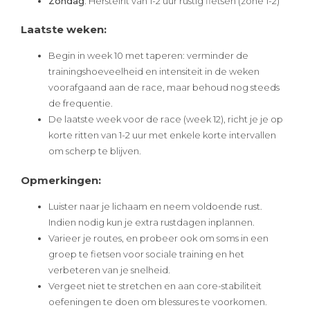
Zondag
: Herstelrit van 1-2 uur rustig fietsen (zone 1-2)
Laatste weken:
Begin in week 10 met taperen: verminder de
trainingshoeveelheid en intensiteit in de weken
voorafgaand aan de race, maar behoud nog steeds
de frequentie.
De laatste week voor de race (week 12), richt je je op
korte ritten van 1-2 uur met enkele korte intervallen
om scherp te blijven.
Opmerkingen:
Luister naar je lichaam en neem voldoende rust.
Indien nodig kun je extra rustdagen inplannen.
Varieer je routes, en probeer ook om soms in een
groep te fietsen voor sociale training en het
verbeteren van je snelheid.
Vergeet niet te stretchen en aan core-stabiliteit
oefeningen te doen om blessures te voorkomen.