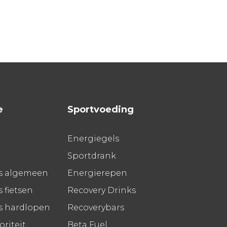
e
Sportvoeding
Energiegels
Sportdrank
s algemeen
Energierepen
 fietsen
Recovery Drinks
s hardlopen
Recoverybars
riteit
Beta Fuel