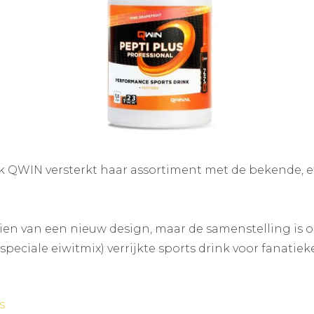
k QWIN versterkt haar assortiment met de bekende, ef
ien van een nieuw design, maar de samenstelling is o
peciale eiwitmix) verrijkte sports drink voor fanatiek
s