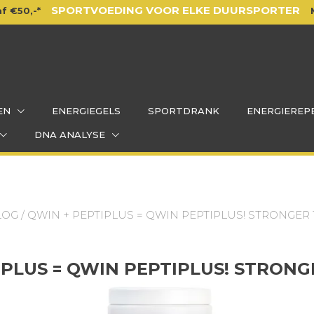
SPORTVOEDING VOOR ELKE DUURSPORTER
f €50,-*
EN
ENERGIEGELS
SPORTDRANK
ENERGIEREP
DNA ANALYSE
LOG
/ QWIN + PEPTIPLUS = QWIN PEPTIPLUS! STRONGER
IPLUS = QWIN PEPTIPLUS! STRON