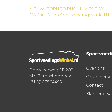
Bericht
NIEUW! BORN TO PUSH LIMITS BOX
RWC AHOY en Sportvoedingswinkel.NL
navigatie
Sportvoed
Over ons
Dorsvloerweg 511 2661
MN Bergschenhoek
Onze merk
+31(0)107864495
Contact
Klantenerv