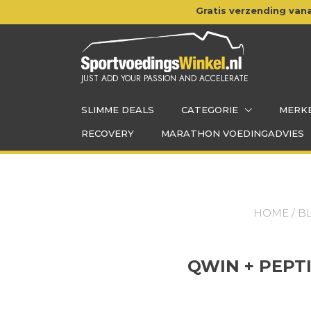
Doorgaan
Gratis verzending vana
naar
inhoud
JUST ADD YOUR PASSION AND ACCELERATE
SLIMME DEALS
CATEGORIE
MERK
RECOVERY
MARATHON VOEDINGADVIES
HOME
/
B
QWIN + PEPT