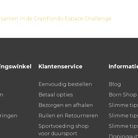
 samen in de GranFondo Espace Challenge
ingswinkel
Klantenservice
Informati
Eenvoudig bestellen
Blog
en
Betaal opties
Born Shop
Bezorgen en afhalen
Slimme tip
aringen
Ruilen en Retourneren
Slimme tips
Sportvoeding shop
Slimme tip
voor duursport
Dopingauto