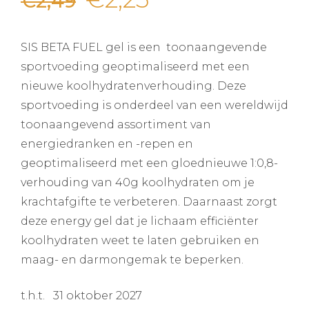
€
2,49
prijs
prijs
SIS BETA FUEL gel is een toonaangevende
was:
is:
sportvoeding geoptimaliseerd met een
nieuwe koolhydratenverhouding. Deze
€2,49.
€2,25.
sportvoeding is onderdeel van een wereldwijd
toonaangevend assortiment van
energiedranken en -repen en
geoptimaliseerd met een gloednieuwe 1:0,8-
verhouding van 40g koolhydraten om je
krachtafgifte te verbeteren. Daarnaast zorgt
deze energy gel dat je lichaam efficiënter
koolhydraten weet te laten gebruiken en
maag- en darmongemak te beperken.
t.h.t. 31 oktober 2027