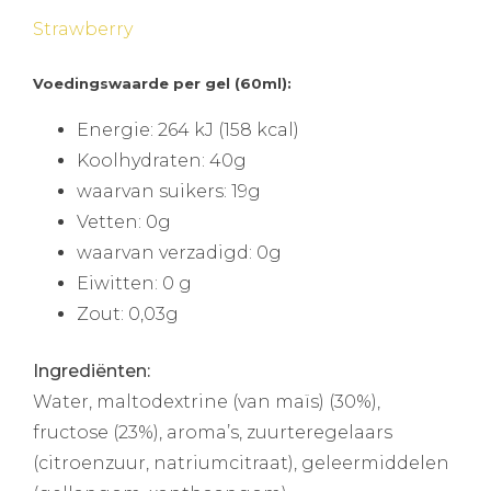
Strawberry
Voedingswaarde per gel (60ml):
Energie: 264 kJ (158 kcal)
Koolhydraten: 40g
waarvan suikers: 19g
Vetten: 0g
waarvan verzadigd: 0g
Eiwitten: 0 g
Zout: 0,03g
Ingrediënten:
Water, maltodextrine (van maïs) (30%),
fructose (23%), aroma’s, zuurteregelaars
(citroenzuur, natriumcitraat), geleermiddelen