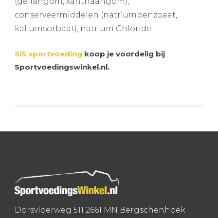
(gellangom, xanthaangom),
conserveermiddelen (natriumbenzoaat,
kaliumsorbaat), natrium Chloride.
SiS sportvoeding
koop je voordelig bij
Sportvoedingswinkel.nl.
Dorsvloerweg 511 2661 MN Bergschenhoek