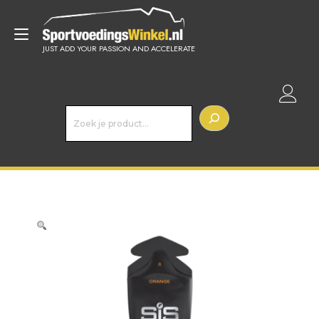
Doorgaan
naar
Toggle
inhoud
JUST ADD YOUR PASSION AND ACCELERATE
navigatie
Z
o
e
k
e
n