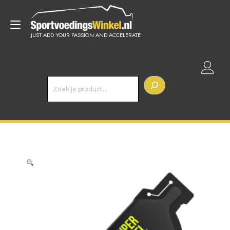
Doorgaan
naar
Toggle
inhoud
JUST ADD YOUR PASSION AND ACCELERATE
navigatie
Z
o
e
k
e
n