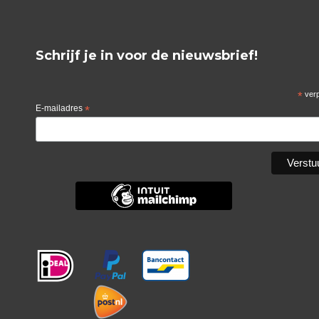
Schrijf je in voor de nieuwsbrief!
*
verp
E-mailadres
*