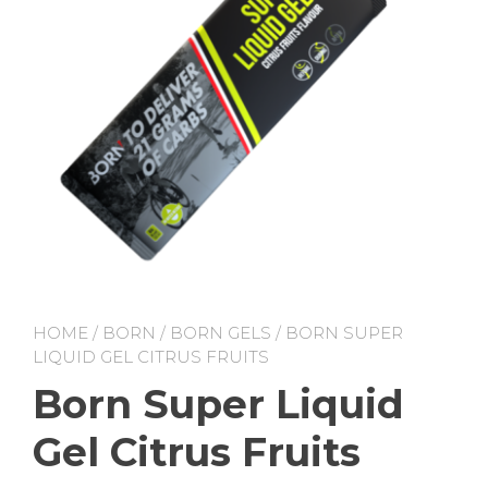
HOME
/
BORN
/
BORN GELS
/ BORN SUPER
LIQUID GEL CITRUS FRUITS
Born Super Liquid
Gel Citrus Fruits