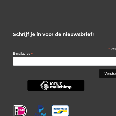
Schrijf je in voor de nieuwsbrief!
*
verp
E-mailadres
*