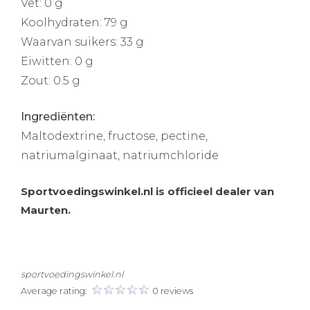
Vet: 0 g
Koolhydraten: 79 g
Waarvan suikers: 33 g
Eiwitten: 0 g
Zout: 0.5 g
Ingrediënten:
Maltodextrine, fructose, pectine,
natriumalginaat, natriumchloride
Sportvoedingswinkel.nl is officieel dealer van
Maurten.
sportvoedingswinkel.nl
Average rating:
0 reviews