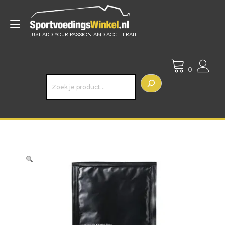
Doorgaan
naar
Toggle
inhoud
JUST ADD YOUR PASSION AND ACCELERATE
navigatie
0
Z
o
e
k
e
n