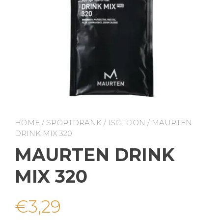
HOME
/
SPORTDRANK
/
ISOTOON
/ MAURTEN
DRINK MIX 320
MAURTEN DRINK
MIX 320
€
3,29