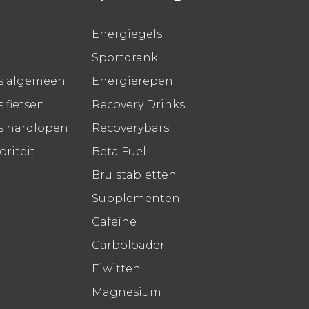
Energiegels
Sportdrank
s algemeen
Energierepen
 fietsen
Recovery Drinks
s hardlopen
Recoverybars
riteit
Beta Fuel
Bruistabletten
Supplementen
Cafeïne
Carboloader
Eiwitten
Magnesium