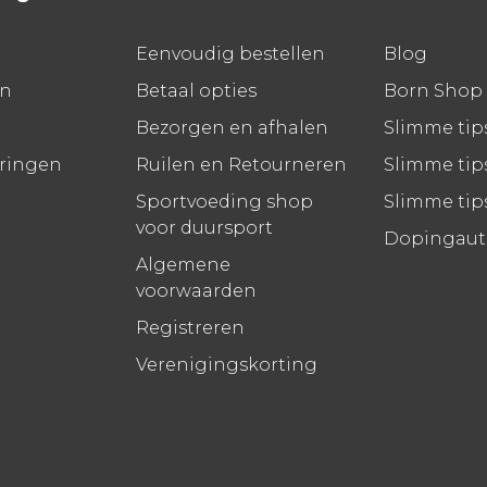
Eenvoudig bestellen
Blog
en
Betaal opties
Born Shop
Bezorgen en afhalen
Slimme tip
aringen
Ruilen en Retourneren
Slimme tips
Sportvoeding shop
Slimme tip
voor duursport
Dopingauto
Algemene
voorwaarden
Registreren
Verenigingskorting