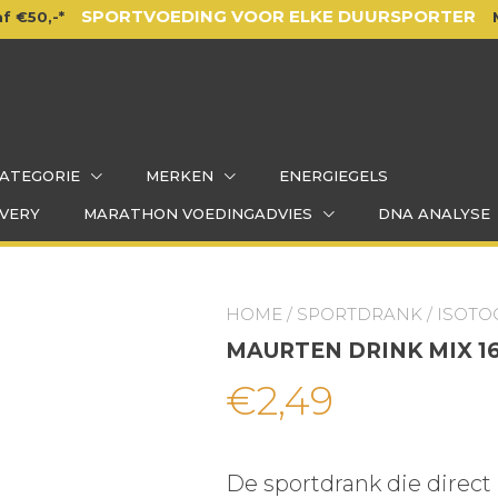
SPORTVOEDING VOOR ELKE DUURSPORTER
f €50,-*
ATEGORIE
MERKEN
ENERGIEGELS
VERY
MARATHON VOEDINGADVIES
DNA ANALYSE
HOME
/
SPORTDRANK
/
ISOTO
MAURTEN DRINK MIX 1
€
2,49
De sportdrank die direct