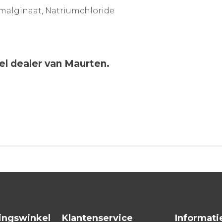
iumalginaat, Natriumchloride
eel dealer van Maurten.
ingswinkel
Klantenservice
Informati