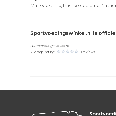
Maltodextrine, fructose, pectine, Natr
Sportvoedingswinkel.nl is offici
sportvoedingswinkel.nl
Average rating:
0 reviews
Sportvoed