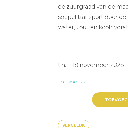
de zuurgraad van de maa
soepel transport door d
water, zout en koolhyd
t.h.t. 18 november 2028
1 op voorraad
TOEVOEG
MAURTEN DRINK MIX 160 aan
VERGELIJK