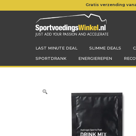
Doorgaan
Gratis verzending vana
naar
inhoud
JUST ADD YOUR PASSION AND ACCELERATE
LAST MINUTE DEAL
SLIMME DEALS
C
SPORTDRANK
ENERGIEREPEN
RECO