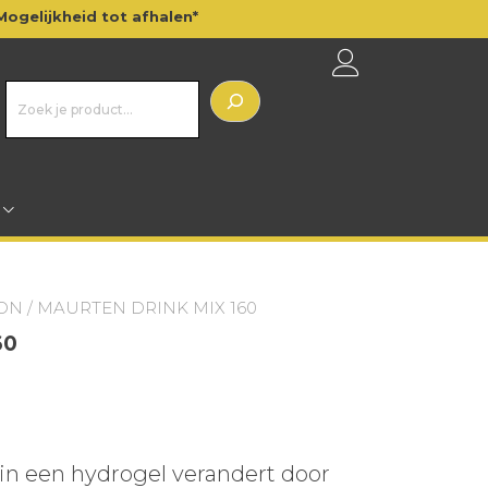
Mogelijkheid tot afhalen*
Z
o
e
k
e
n
ON
/ MAURTEN DRINK MIX 160
60
 in een hydrogel verandert door