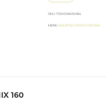
SKU:
7350008410084
MERK:
MAURTEN SPORTVOEDING
X 160