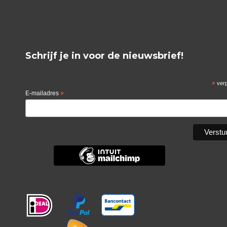
Schrijf je in voor de nieuwsbrief!
*
verp
E-mailadres
*