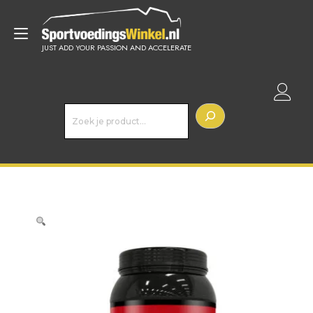
Doorgaan
naar
Toggle
inhoud
JUST ADD YOUR PASSION AND ACCELERATE
navigatie
Z
o
e
k
e
n