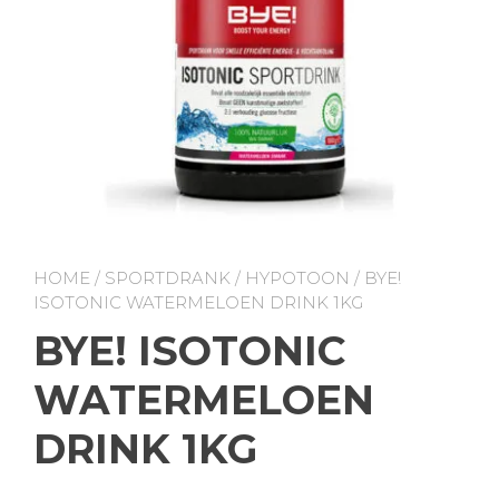
HOME
/
SPORTDRANK
/
HYPOTOON
/ BYE!
ISOTONIC WATERMELOEN DRINK 1KG
BYE! ISOTONIC
WATERMELOEN
DRINK 1KG