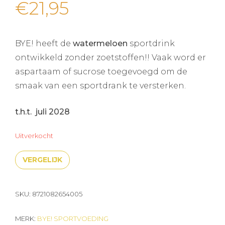
€
21,95
BYE! heeft de
watermeloen
sportdrink
ontwikkeld zonder zoetstoffen!! Vaak word er
aspartaam of sucrose toegevoegd om de
smaak van een sportdrank te versterken.
t.h.t. juli 2028
Uitverkocht
VERGELIJK
SKU:
8721082654005
MERK:
BYE! SPORTVOEDING