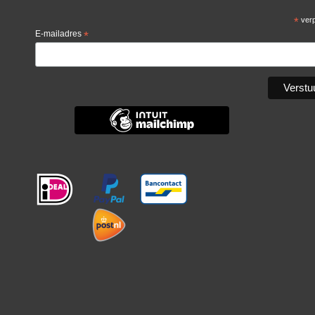
*
verp
E-mailadres
*