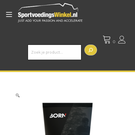
Doorgaan
naar
Toggle
inhoud
JUST ADD YOUR PASSION AND ACCELERATE
navigatie
0
Z
o
e
k
e
n