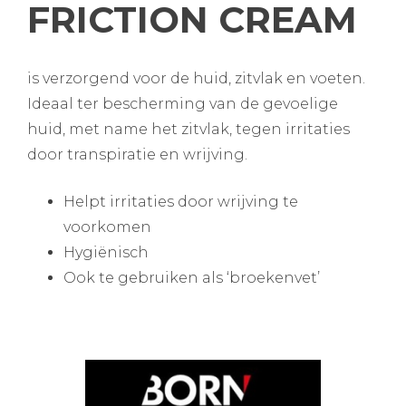
FRICTION CREAM
is verzorgend voor de huid, zitvlak en voeten.
Ideaal ter bescherming van de gevoelige
huid, met name het zitvlak, tegen irritaties
door transpiratie en wrijving.
Helpt irritaties door wrijving te
voorkomen
Hygiënisch
Ook te gebruiken als ‘broekenvet’