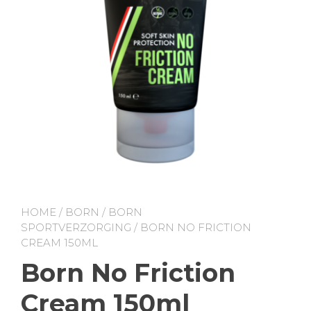
HOME
/
BORN
/
BORN
SPORTVERZORGING
/ BORN NO FRICTION
CREAM 150ML
Born No Friction
Cream 150ml