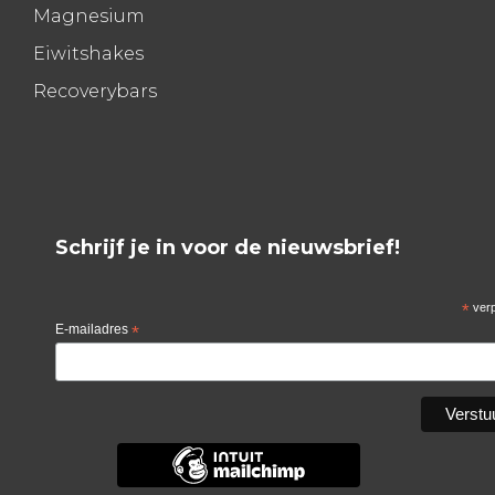
Magnesium
Eiwitshakes
Recoverybars
Schrijf je in voor de nieuwsbrief!
*
verp
E-mailadres
*