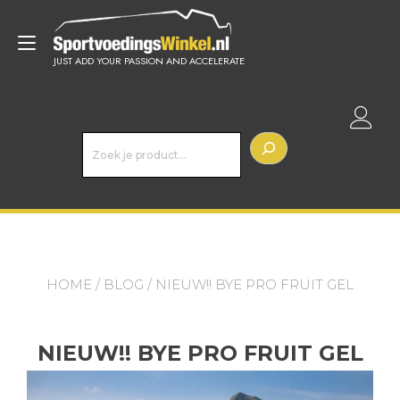
Doorgaan
naar
Toggle
inhoud
JUST ADD YOUR PASSION AND ACCELERATE
navigatie
Z
o
e
k
e
n
HOME
/
BLOG
/ NIEUW!! BYE PRO FRUIT GEL
NIEUW!! BYE PRO FRUIT GEL