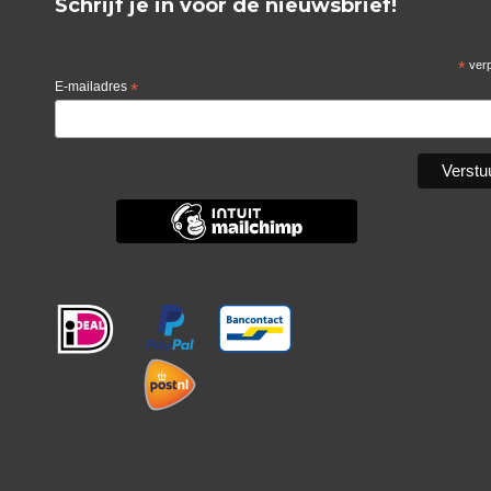
Schrijf je in voor de nieuwsbrief!
*
verp
E-mailadres
*