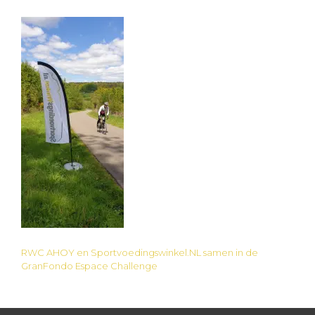
RWC AHOY en Sportvoedingswinkel.NL samen in de
Bericht
GranFondo Espace Challenge
navigatie