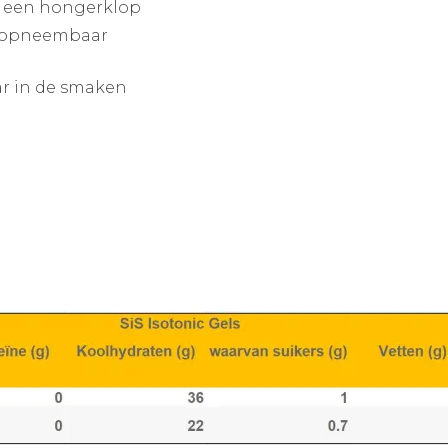
e een hongerklop
l opneembaar
aar in de smaken