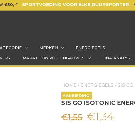
SPORTVOEDING VOOR ELKE DUURSPORTER
f €50,-*
ATEGORIE
MERKEN
ENERGIEGELS
VERY
MARATHON VOEDINGADVIES
DNA ANALYSE
HOME
/
ENERGIEGELS
/ SIS G
AANBIEDING!
SIS GO ISOTONIC ENER
Oorspron
Hui
€
1,34
€
1,55
prijs
prij