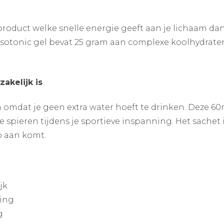
oduct welke snelle energie geeft aan je lichaam dan 
Isotonic gel bevat 25 gram aan complexe koolhydraten
akelijk is
h omdat je geen extra water hoeft te drinken. Deze 60
e spieren tijdens je sportieve inspanning. Het sachet
p aan komt.
jk
ning
g