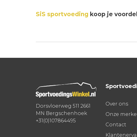
SiS sportvoeding
koop je voordel
Sportvoed
Over ons
Dorsvloerweg 511 2661
MN Bergschenhoek
Onze merk
+31(0)107864495
Contact
Klantenerv