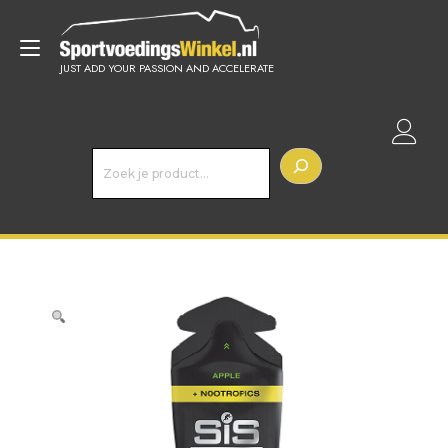
Doorgaan
naar
Toggle
inhoud
JUST ADD YOUR PASSION AND ACCELERATE
navigatie
Z
o
e
k
e
n