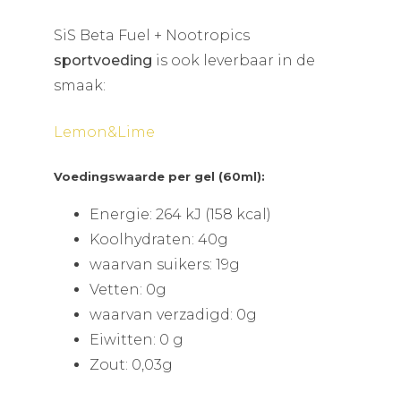
SiS Beta Fuel + Nootropics
sportvoeding
is ook leverbaar in de
smaak:
Lemon&Lime
Voedingswaarde per gel (60ml):
Energie: 264 kJ (158 kcal)
Koolhydraten: 40g
waarvan suikers: 19g
Vetten: 0g
waarvan verzadigd: 0g
Eiwitten: 0 g
Zout: 0,03g