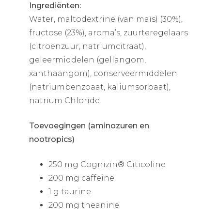
Ingrediënten:
Water, maltodextrine (van maïs) (30%),
fructose (23%), aroma’s, zuurteregelaars
(citroenzuur, natriumcitraat),
geleermiddelen (gellangom,
xanthaangom), conserveermiddelen
(natriumbenzoaat, kaliumsorbaat),
natrium Chloride.
Toevoegingen (aminozuren en
nootropics)
250 mg Cognizin® Citicoline
200 mg caffeine
1 g taurine
200 mg theanine