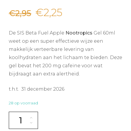
Oorspronkelijke
Huidige
€
2,25
€
2,95
prijs
prijs
De SIS Beta Fuel Apple
Nootropics
Gel 60ml
was:
is:
weet op een super effectieve wijze een
makkelijk verteerbare levering van
€2,95.
€2,25.
koolhydraten aan het lichaam te bieden. Deze
gel bevat het 200 mg cafeïne voor wat
bijdraagt aan extra alertheid.
t.h.t. 31 december 2026
28 op voorraad
SIS BETA FUEL APPLE + NOOTROPICS GEL aantal