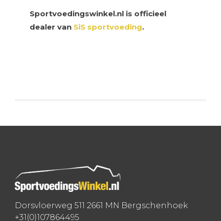
Sportvoedingswinkel.nl is officieel
dealer van
SiS sportvoeding
.
Dorsvloerweg 511 2661 MN Bergschenhoek
+31(0)107864495