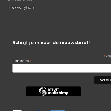
Recoverybars
Schrijf je in voor de nieuwsbrief!
*
verp
E-mailadres
*