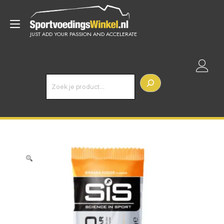
Doorgaan
naar
Toggle
inhoud
JUST ADD YOUR PASSION AND ACCELERATE
navigatie
Z
o
e
k
e
n