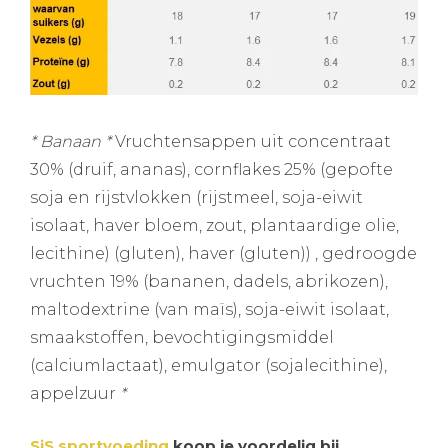
* Banaan *
Vruchtensappen uit concentraat
30% (druif, ananas), cornflakes 25% (gepofte
soja en rijstvlokken (rijstmeel, soja-eiwit
isolaat, haver bloem, zout, plantaardige olie,
lecithine) (gluten), haver (gluten)) , gedroogde
vruchten 19% (bananen, dadels, abrikozen),
maltodextrine (van maïs), soja-eiwit isolaat,
smaakstoffen, bevochtigingsmiddel
(calciumlactaat), emulgator (sojalecithine),
appelzuur
*
SiS sportvoeding
koop je voordelig bij