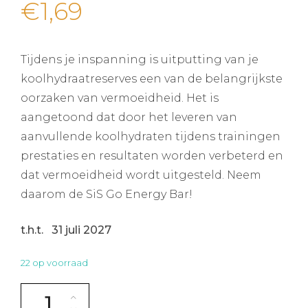
€
1,69
Tijdens je inspanning is uitputting van je
koolhydraatreserves een van de belangrijkste
oorzaken van vermoeidheid. Het is
aangetoond dat door het leveren van
aanvullende koolhydraten tijdens trainingen
prestaties en resultaten worden verbeterd en
dat vermoeidheid wordt uitgesteld. Neem
daarom de SiS Go Energy Bar!
t.h.t. 31 juli 2027
22 op voorraad
SIS BANANA FUDGE MINI GO ENERGY BAR aantal