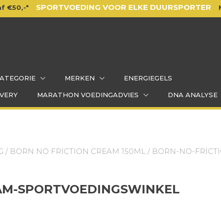
SPORTVOEDING VOOR ELKE DUURSPORTER
f €50,-*
ATEGORIE
MERKEN
ENERGIEGELS
VERY
MARATHON VOEDINGADVIES
DNA ANALYSE
G
/
BORN NO FRICTION CREAM 150ML
/ BORN-NO-FRIC
AM-SPORTVOEDINGSWINKEL