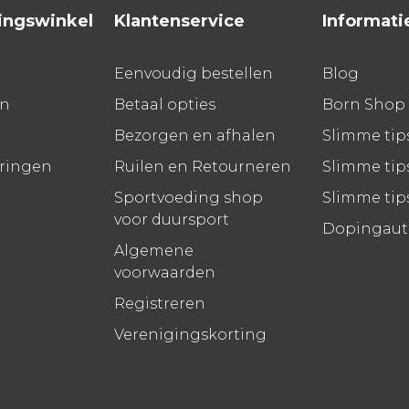
ingswinkel
Klantenservice
Informati
Eenvoudig bestellen
Blog
en
Betaal opties
Born Shop
Bezorgen en afhalen
Slimme tip
aringen
Ruilen en Retourneren
Slimme tips
Sportvoeding shop
Slimme tip
voor duursport
Dopingauto
Algemene
voorwaarden
Registreren
Verenigingskorting