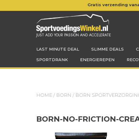
Doorgaan
Gratis verzending vana
naar
inhoud
JUST ADD YOUR PASSION AND ACCELERATE
LAST MINUTE DEAL
SLIMME DEALS
C
SPORTDRANK
ENERGIEREPEN
RECO
HOME
/
BORN
/
BORN SPORTVERZORGIN
BORN-NO-FRICTION-CRE