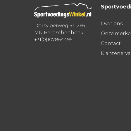
Sportvoed
Over ons
Dorsvloerweg 511 2661
MN Bergschenhoek
Onze merk
+31(0)107864495
Contact
Klantenerv