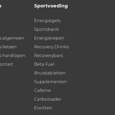
e
Sportvoeding
Energiegels
Sportdrank
s algemeen
Energierepen
 fietsen
Recovery Drinks
s hardlopen
Recoverybars
riteit
Beta Fuel
Bruistabletten
Supplementen
Cafeïne
Carboloader
Eiwitten