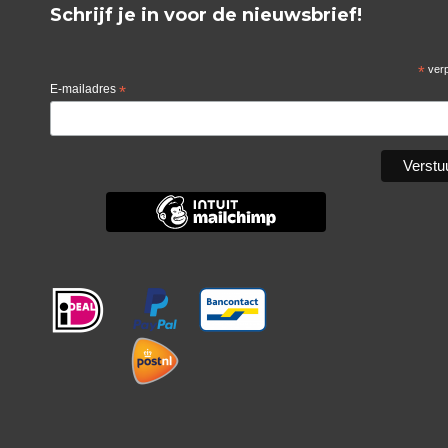
Schrijf je in voor de nieuwsbrief!
*
verp
E-mailadres
*