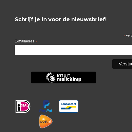
Schrijf je in voor de nieuwsbrief!
*
verp
E-mailadres
*