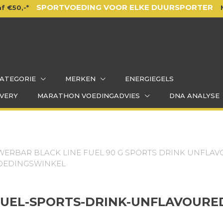
SPORTVOEDING VOOR ELKE DUURSPORTER
f €50,-*
ATEGORIE
MERKEN
ENERGIEGELS
VERY
MARATHON VOEDINGADVIES
DNA ANALYSE
ERBAR BLACK LINE FUEL 90 G SPORTS DRINK UNFLA
OEDINGSWINKEL
UEL-SPORTS-DRINK-UNFLAVOURE