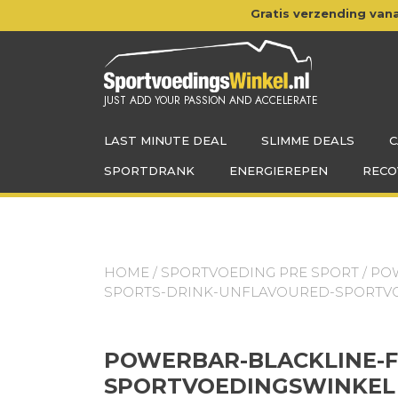
Doorgaan
Gratis verzending vana
naar
inhoud
JUST ADD YOUR PASSION AND ACCELERATE
LAST MINUTE DEAL
SLIMME DEALS
C
SPORTDRANK
ENERGIEREPEN
RECO
HOME
/
SPORTVOEDING PRE SPORT
/
POW
SPORTS-DRINK-UNFLAVOURED-SPORTV
POWERBAR-BLACKLINE-F
SPORTVOEDINGSWINKEL