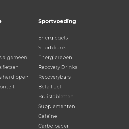
e
Sportvoeding
Energiegels
Sportdrank
s algemeen
Energierepen
 fietsen
Recovery Drinks
s hardlopen
Recoverybars
riteit
Beta Fuel
Bruistabletten
Supplementen
Cafeïne
Carboloader