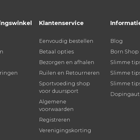
ingswinkel
Klantenservice
Informati
Eenvoudig bestellen
Blog
en
Betaal opties
Born Shop
Bezorgen en afhalen
Slimme tip
aringen
Ruilen en Retourneren
Slimme tips
Sportvoeding shop
Slimme tip
voor duursport
Dopingauto
Algemene
voorwaarden
Registreren
Verenigingskorting