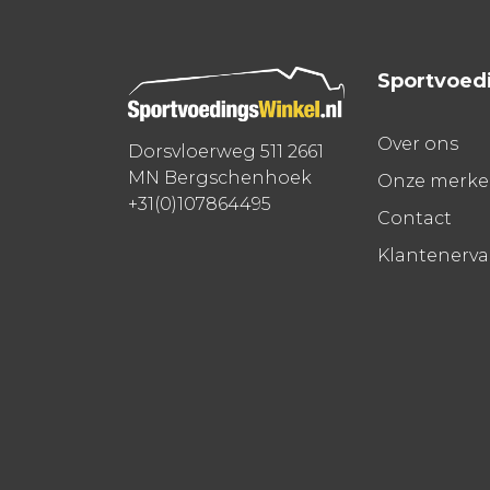
Sportvoed
Over ons
Dorsvloerweg 511 2661
MN Bergschenhoek
Onze merk
+31(0)107864495
Contact
Klantenerv