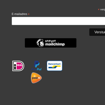
*
verp
E-mailadres
*