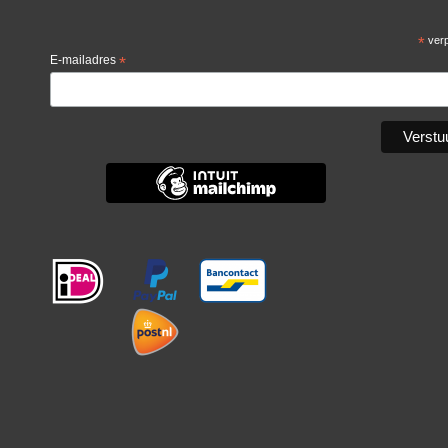
*
verp
E-mailadres
*