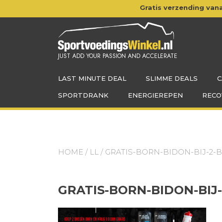
Doorgaan
Gratis verzending vana
naar
inhoud
JUST ADD YOUR PASSION AND ACCELERATE
LAST MINUTE DEAL
SLIMME DEALS
C
SPORTDRANK
ENERGIEREPEN
RECO
HOME
/
LL
/ GRATIS-BORN-BIDON-BIJ-2
GRATIS-BORN-BIDON-BI