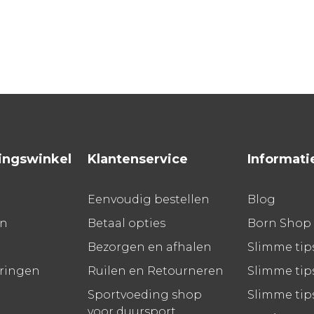
ingswinkel
Klantenservice
Informati
Eenvoudig bestellen
Blog
en
Betaal opties
Born Shop
Bezorgen en afhalen
Slimme tip
aringen
Ruilen en Retourneren
Slimme tips
Sportvoeding shop
Slimme tip
voor duursport