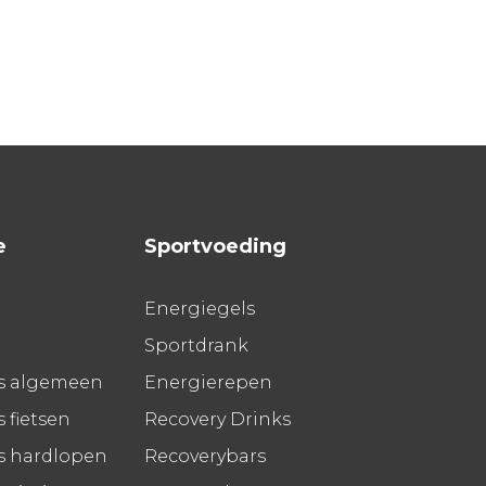
e
Sportvoeding
Energiegels
Sportdrank
s algemeen
Energierepen
 fietsen
Recovery Drinks
s hardlopen
Recoverybars