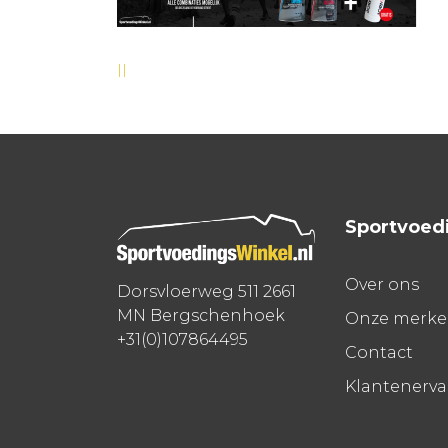
Bericht
ll
navigatie
Sportvoed
Over ons
Dorsvloerweg 511 2661
MN Bergschenhoek
Onze merk
+31(0)107864495
Contact
Klantenerv