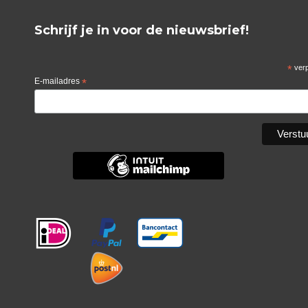
Schrijf je in voor de nieuwsbrief!
*
verp
E-mailadres
*