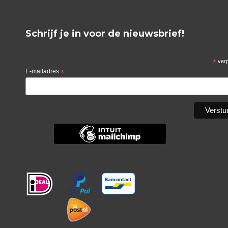
Schrijf je in voor de nieuwsbrief!
*
verp
E-mailadres
*