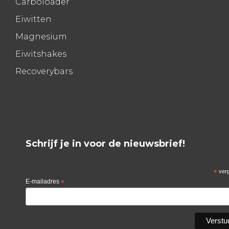
Carboloader
Eiwitten
Magnesium
Eiwitshakes
Recoverybars
Schrijf je in voor de nieuwsbrief!
*
verp
E-mailadres
*