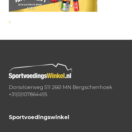
ll
Bericht
navigatie
Dorsvloerweg 511 2661 MN Bergschenhoek
+31(0)107864495
Sportvoedingswinkel