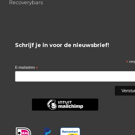
Recoverybars
Schrijf je in voor de nieuwsbrief!
*
verp
E-mailadres
*