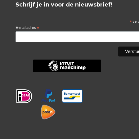
Schrijf je in voor de nieuwsbrief!
*
verp
E-mailadres
*