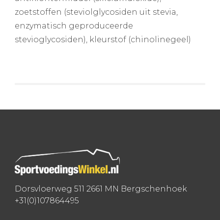
zoetstoffen (steviolglycosiden uit stevia,
enzymatisch geproduceerde
stevioglycosiden), kleurstof (chinolinegeel)
Dorsvloerweg 511 2661 MN Bergschenhoek
+31(0)107864495