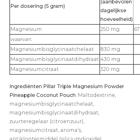
(aanbevolen
Per dosering (5 gram)
dagelijkse
hoeveelheid)
Magnesium
250 mg
6
waarvan:
Magnesiumbisglycinaatchelaat
830 mg
Magnesiumbisglycinaatdihydraat
430 mg
Magnesiumcitraat
320 mg
Ingrediënten Pillar Triple Magnesium Powder
Pineapple Coconut Pouch
: Maltodextrine,
magnesiumbisglycinaatchelaat,
magnesiumbisglycinaatdihydraat,
zuurteregelaar (citroenzuur),
magnesiumcitraat, aroma’s,
antiklontermiddel (siliciumdioxide),