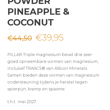
POWDER
PINEAPPLE &
COCONUT
Oorspronkelijke
Huidige
€
39,95
€
44,50
prijs
prijs
PILLAR Triple magnesium bevat drie zeer
was:
is:
goed opneembare vormen van magnesium,
inclusief TRAACS® van Albion Minerals.
€44,50.
€39,95.
Samen bieden deze vormen van magnesium
ondersteuning tijdens je herstel tegen
spierpijn, kramp en spasme.
t.h.t. mei 2027