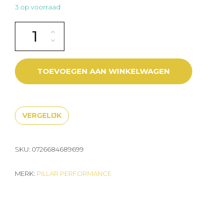
3 op voorraad
PILLAR TRIPLE MAGNESIUM POWDER PINEAPPLE & COCONUT aa
TOEVOEGEN AAN WINKELWAGEN
VERGELIJK
SKU:
0726684689699
MERK:
PILLAR PERFORMANCE