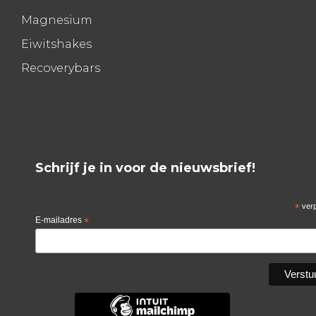
Magnesium
Eiwitshakes
Recoverybars
Schrijf je in voor de nieuwsbrief!
*
verp
E-mailadres
*