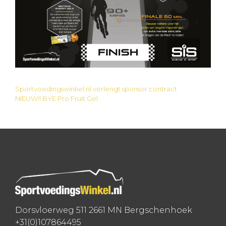
Sportvoedingswinkel.nl verlengt sponsor contract
Bericht
NIEUW!! BYE Pro Fruit Gel
navigatie
Dorsvloerweg 511 2661 MN Bergschenhoek
+31(0)107864495