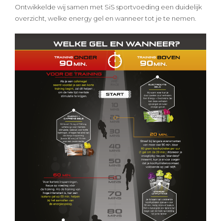
Ontwikkelde wij samen met SiS sportvoeding een duidelijk
overzicht, welke energy gel en wanneer tot je te nemen.