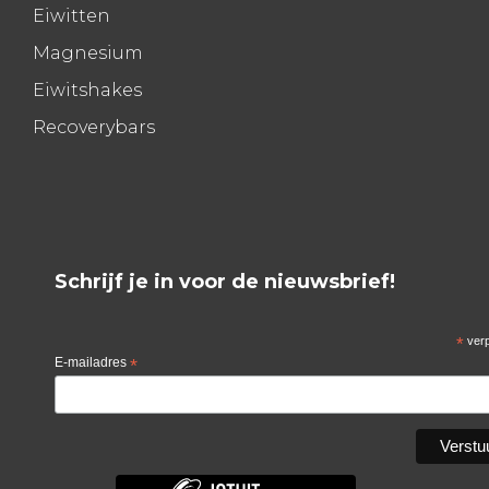
Eiwitten
Magnesium
Eiwitshakes
Recoverybars
Schrijf je in voor de nieuwsbrief!
*
verp
E-mailadres
*