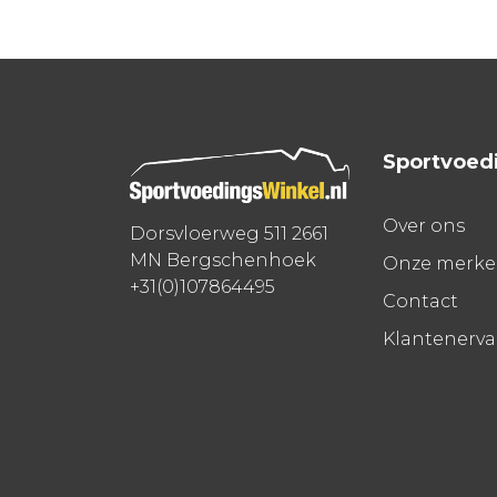
navigatie
Sportvoed
Over ons
Dorsvloerweg 511 2661
MN Bergschenhoek
Onze merk
+31(0)107864495
Contact
Klantenerv