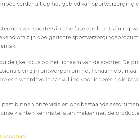
anbod verder uit op het gebied van sportverzorging 
teunen van sporters in elke fase van hun training: va
 bekend om zijn doelgerichte sportverzorgingsproduct
sgemak.
duidelijke focus op het lichaam van de sporter. De pr
fessionals en zijn ontworpen om het lichaam optimaal
re een waardevolle aanvulling voor iedereen die bew
 past binnen onze visie en ons bestaande assortiment
onze klanten kennis te laten maken met de producten
wetenschap?