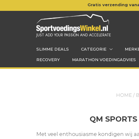
Doorgaan
Gratis verzending vana
naar
inhoud
JUST ADD YOUR PASSION AND ACCELERATE
SLIMME DEALS
CATEGORIE
MERK
RECOVERY
MARATHON VOEDINGADVIES
HOME
/
QM SPORTS
Met veel enthousiasme kondigen wij aa