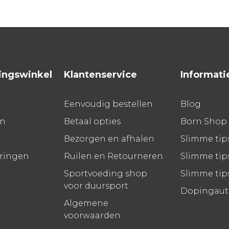
ingswinkel
Klantenservice
Informati
Eenvoudig bestellen
Blog
en
Betaal opties
Born Shop
Bezorgen en afhalen
Slimme tip
aringen
Ruilen en Retourneren
Slimme tips
Sportvoeding shop
Slimme tip
voor duursport
Dopingauto
Algemene
voorwaarden