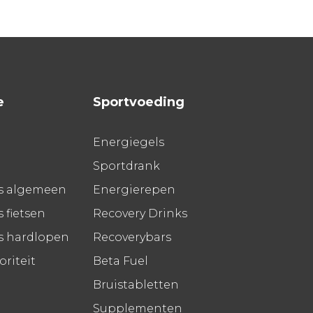
e
Sportvoeding
Energiegels
Sportdrank
s algemeen
Energierepen
 fietsen
Recovery Drinks
s hardlopen
Recoverybars
riteit
Beta Fuel
Bruistabletten
Supplementen