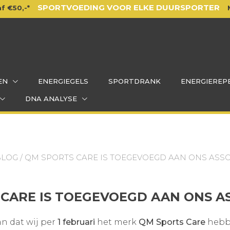
SPORTVOEDING VOOR ELKE DUURSPORTER
f €50,-*
EN
ENERGIEGELS
SPORTDRANK
ENERGIEREP
DNA ANALYSE
BLOG
/ QM SPORTS CARE IS TOEGEVOEGD AAN ONS ASS
 CARE IS TOEGEVOEGD AAN ONS A
n dat wij per
1 februari
het merk
QM Sports Care
hebb