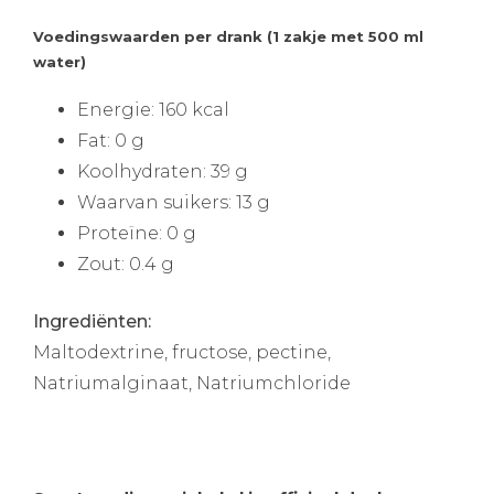
Voedingswaarden per drank (1 zakje met 500 ml
water)
Energie: 160 kcal
Fat: 0 g
Koolhydraten: 39 g
Waarvan suikers: 13 g
Proteïne: 0 g
Zout: 0.4 g
Ingrediënten:
Maltodextrine, fructose, pectine,
Natriumalginaat, Natriumchloride