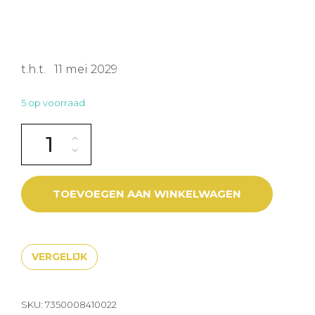
t.h.t. 11 mei 2029
5 op voorraad
MAURTEN DRINK MIX 160 BOX + ADDITION aantal
TOEVOEGEN AAN WINKELWAGEN
VERGELIJK
SKU:
7350008410022