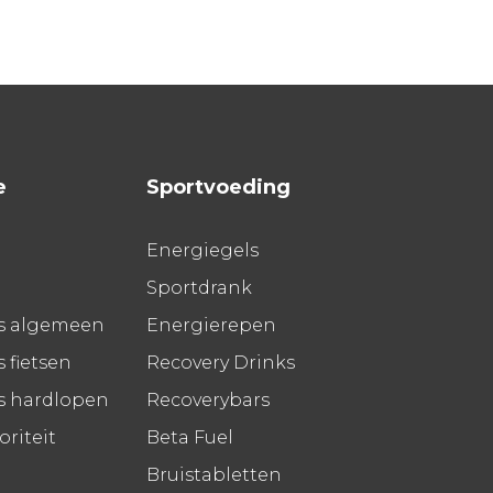
e
Sportvoeding
Energiegels
Sportdrank
s algemeen
Energierepen
 fietsen
Recovery Drinks
s hardlopen
Recoverybars
riteit
Beta Fuel
Bruistabletten