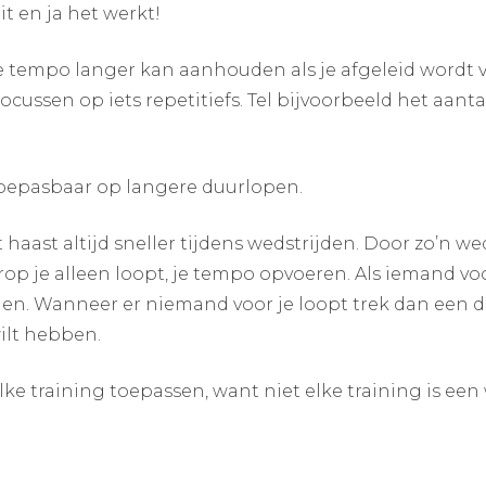
t en ja het werkt!
 je tempo langer kan aanhouden als je afgeleid wordt v
e focussen op iets repetitiefs. Tel bijvoorbeeld het 
t toepasbaar op langere duurlopen.
pt haast altijd sneller tijdens wedstrijden. Door zo’n w
p je alleen loopt, je tempo opvoeren. Als iemand voor
len. Wanneer er niemand voor je loopt trek dan een d
ilt hebben.
 elke training toepassen, want niet elke training is ee