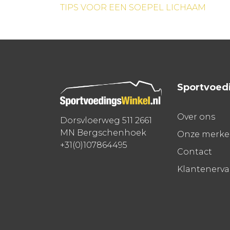
TIPS VOOR EEN SOEPEL LICHAAM
navigatie
Sportvoed
Over ons
Dorsvloerweg 511 2661
MN Bergschenhoek
Onze merk
+31(0)107864495
Contact
Klantenerv