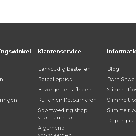
ingswinkel
Klantenservice
Informati
Eenvoudig bestellen
Blog
en
Betaal opties
Born Shop
Bezorgen en afhalen
Slimme tip
aringen
Ruilen en Retourneren
Slimme tips
Sportvoeding shop
Slimme tip
voor duursport
Dopingauto
Algemene
voorwaarden