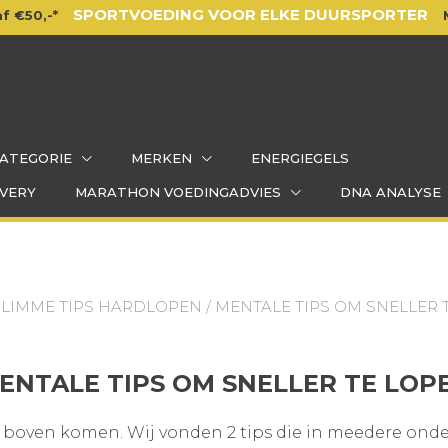
SPORTVOEDING VOOR ELKE DUURSPORTER
f €50,-*
ATEGORIE
MERKEN
ENERGIEGELS
VERY
MARATHON VOEDINGADVIES
DNA ANALYSE
SLIMME TIPS HARDLOPEN
/ MENTALE TIPS OM SNELLER 
ENTALE TIPS OM SNELLER TE LOP
p” te boven komen. Wij vonden 2 tips die in meedere o