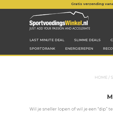
Doorgaan
Gratis verzending vana
naar
inhoud
JUST ADD YOUR PASSION AND ACCELERATE
LAST MINUTE DEAL
SLIMME DEALS
C
SPORTDRANK
ENERGIEREPEN
RECO
HOME
/
M
Wil je sneller lopen of wil je een “di