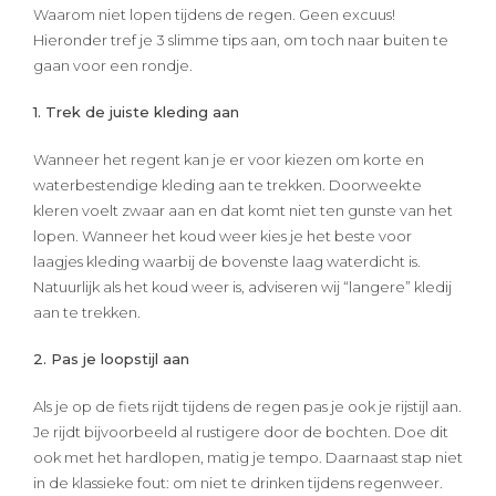
Waarom niet lopen tijdens de regen. Geen excuus!
Hieronder tref je 3 slimme tips aan, om toch naar buiten te
gaan voor een rondje.
1. Trek de juiste kleding aan
Wanneer het regent kan je er voor kiezen om korte en
waterbestendige kleding aan te trekken. Doorweekte
kleren voelt zwaar aan en dat komt niet ten gunste van het
lopen. Wanneer het koud weer kies je het beste voor
laagjes kleding waarbij de bovenste laag waterdicht is.
Natuurlijk als het koud weer is, adviseren wij “langere” kledij
aan te trekken.
2. Pas je loopstijl aan
Als je op de fiets rijdt tijdens de regen pas je ook je rijstijl aan.
Je rijdt bijvoorbeeld al rustigere door de bochten. Doe dit
ook met het hardlopen, matig je tempo. Daarnaast stap niet
in de klassieke fout: om niet te drinken tijdens regenweer.