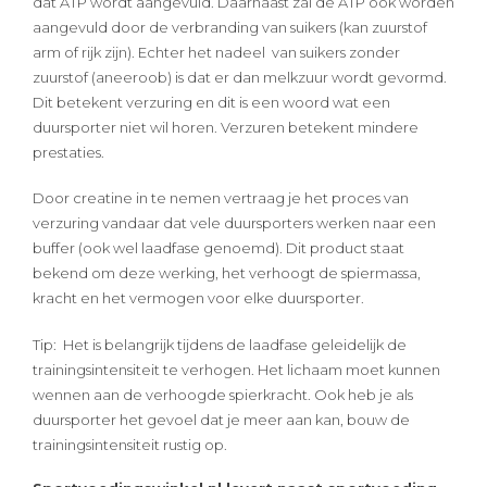
dat ATP wordt aangevuld. Daarnaast zal de ATP ook worden
aangevuld door de verbranding van suikers (kan zuurstof
arm of rijk zijn). Echter het nadeel van suikers zonder
zuurstof (aneeroob) is dat er dan melkzuur wordt gevormd.
Dit betekent verzuring en dit is een woord wat een
duursporter niet wil horen. Verzuren betekent mindere
prestaties.
Door creatine in te nemen vertraag je het proces van
verzuring vandaar dat vele duursporters werken naar een
buffer (ook wel laadfase genoemd). Dit product staat
bekend om deze werking, het verhoogt de spiermassa,
kracht en het vermogen voor elke duursporter.
Tip: Het is belangrijk tijdens de laadfase geleidelijk de
trainingsintensiteit te verhogen. Het lichaam moet kunnen
wennen aan de verhoogde spierkracht. Ook heb je als
duursporter het gevoel dat je meer aan kan, bouw de
trainingsintensiteit rustig op.