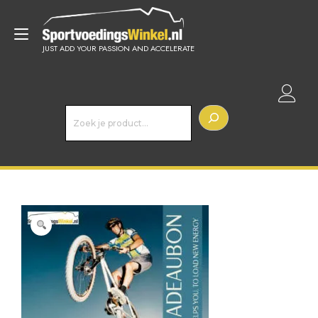
Doorgaan
naar
Toggle
inhoud
JUST ADD YOUR PASSION AND ACCELERATE
navigatie
Z
o
e
k
e
n