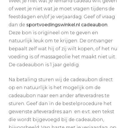
Weet je niet wat je iemand cadeau wilt geven
of weet je niet wat je moet vragen tijdens de
feestdagen en/of je verjaardag. Geef of vraag
dan de
sportvoedingswinkel.nl cadeaubon
.
Deze bon is origineel om te geven en
natuurlijk leuk om te krijgen. De ontvanger
bepaalt zelf wat hij of zij wilt kopen, of het nu
voeding is of massageolie het maakt niet uit.
De cadeaubon is 1 jaar geldig.
Na betaling sturen wij de cadeaubon direct
op en natuurlijk is het mogelijk om de
cadeaubon naar een ander afleveradres te
sturen. Geef dan in de bestelprocedure het
gewenste afleveradres aan en e.v.t. een tekst
die wordt bijgevoegd bij de cadeaubon,
bijvoorbeeld: Van harte met je verjaardag, op