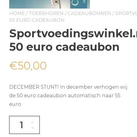
HOME
/
TOEBEHOREN
/
CADEAUBONNEN
/ SPORTV
50 EURO CADEAUBON
Sportvoedingswinkel.
50 euro cadeaubon
€
50,00
DECEMBER STUNT! In december verhogen wij
de 50 euro cadeaubon automatisch naar 55
euro
Sportvoedingswinkel.nl 50 euro cadeaubon aantal