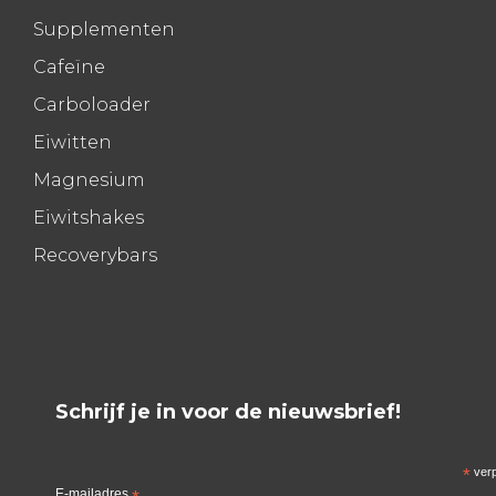
Supplementen
Cafeïne
Carboloader
Eiwitten
Magnesium
Eiwitshakes
Recoverybars
Schrijf je in voor de nieuwsbrief!
*
verp
E-mailadres