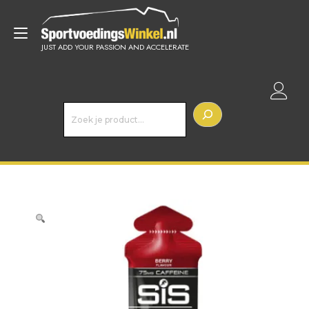
Doorgaan
naar
Toggle
inhoud
JUST ADD YOUR PASSION AND ACCELERATE
navigatie
Z
o
e
k
e
n