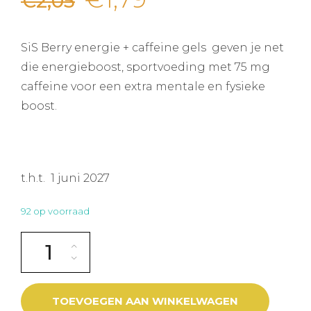
€
2,05
prijs
prijs
SiS Berry energie + caffeine gels geven je net
was:
is:
die energieboost, sportvoeding met 75 mg
caffeine voor een extra mentale en fysieke
€2,05.
€1,79.
boost.
t.h.t. 1 juni 2027
92 op voorraad
SIS GoPlus Caffeine Energy gel Berry aantal
TOEVOEGEN AAN WINKELWAGEN