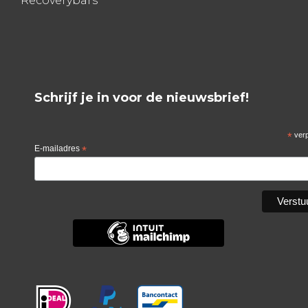
Recoverybars
Schrijf je in voor de nieuwsbrief!
*
verp
E-mailadres
*