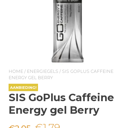
HOME
/
ENERGIEGELS
/ SIS GOPLUS CAFFEINE
ENERGY GEL BERRY
AANBIEDING!
SIS GoPlus Caffeine
Energy gel Berry
Oorspronkelijke
Huidige
€
1,79