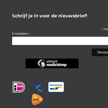
Schrijf je in voor de nieuwsbrief!
*
verp
E-mailadres
*