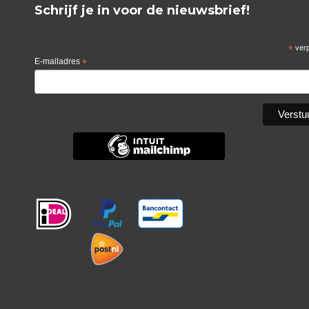
Schrijf je in voor de nieuwsbrief!
*
verp
E-mailadres
*