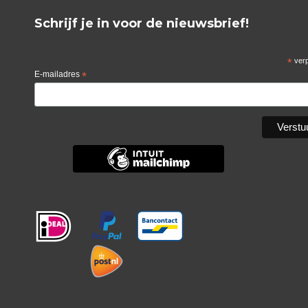
Schrijf je in voor de nieuwsbrief!
*
verp
E-mailadres
*